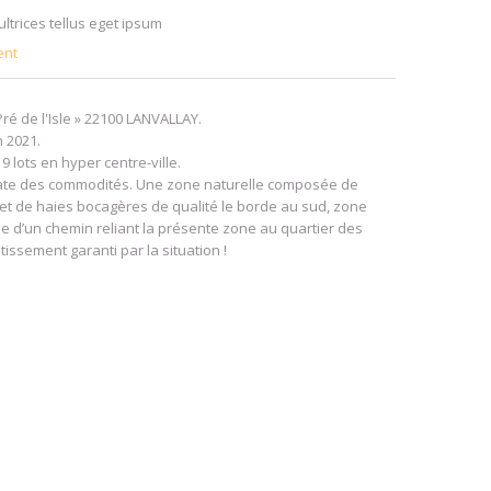
ltrices tellus eget ipsum
ent
ré de l'Isle » 22100 LANVALLAY.
 2021.
lots en hyper centre-ville.
ate des commodités. Une zone naturelle composée de
s et de haies bocagères de qualité le borde au sud, zone
ée d’un chemin reliant la présente zone au quartier des
tissement garanti par la situation !