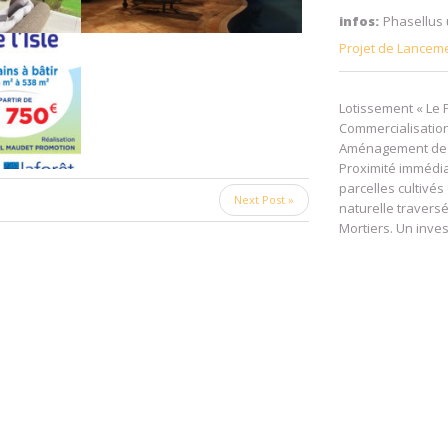
infos:
Phasellus u
Projet de Lancem
Lotissement « Le P
Commercialisation
Aménagement de 9 
Proximité immédi
parcelles cultivé
Next Post »
naturelle travers
Mortiers. Un inves