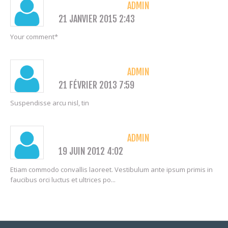
ADMIN
21 JANVIER 2015 2:43
Your comment*
ADMIN
21 FÉVRIER 2013 7:59
Suspendisse arcu nisl, tin
ADMIN
19 JUIN 2012 4:02
Etiam commodo convallis laoreet. Vestibulum ante ipsum primis in
faucibus orci luctus et ultrices po...