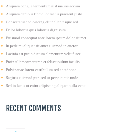
Aliquam congue fermentum nisl mauris accum
Aliquam dapibus tincidunt metus praesent justo
Consectetuer adipiscing elit pellentesque sed
Dolor lobortis quis lobortis dignissim
Euismod consequat ante lorem ipsum dolor sit met
In pede mi aliquet sit amet euismod in auctor
Lacinia est proin dictum elementum velit fusce
Proin ullamcorper urna et felisstibulum iaculis
Pulvinar ac lorem vestibulum sed antedonec
Sagittis euismod purused ut perspiciatis unde
Sed in lacus ut enim adipiscing aliquet nulla vene
RECENT COMMENTS