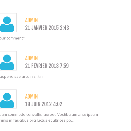
ADMIN
21 JANVIER 2015 2:43
our comment*
ADMIN
21 FÉVRIER 2013 7:59
uspendisse arcu nisl, tin
ADMIN
19 JUIN 2012 4:02
tiam commodo convallis laoreet. Vestibulum ante ipsum
rimis in faucibus orci luctus et ultrices po...