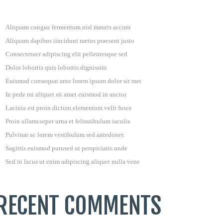
Aliquam congue fermentum nisl mauris accum
Aliquam dapibus tincidunt metus praesent justo
Consectetuer adipiscing elit pellentesque sed
Dolor lobortis quis lobortis dignissim
Euismod consequat ante lorem ipsum dolor sit met
In pede mi aliquet sit amet euismod in auctor
Lacinia est proin dictum elementum velit fusce
Proin ullamcorper urna et felisstibulum iaculis
Pulvinar ac lorem vestibulum sed antedonec
Sagittis euismod purused ut perspiciatis unde
Sed in lacus ut enim adipiscing aliquet nulla vene
RECENT COMMENTS