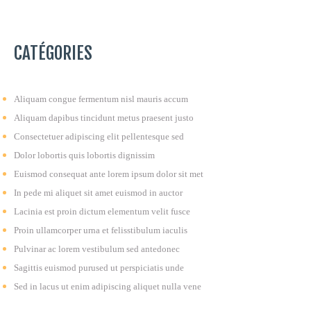
CATÉGORIES
Aliquam congue fermentum nisl mauris accum
Aliquam dapibus tincidunt metus praesent justo
Consectetuer adipiscing elit pellentesque sed
Dolor lobortis quis lobortis dignissim
Euismod consequat ante lorem ipsum dolor sit met
In pede mi aliquet sit amet euismod in auctor
Lacinia est proin dictum elementum velit fusce
Proin ullamcorper urna et felisstibulum iaculis
Pulvinar ac lorem vestibulum sed antedonec
Sagittis euismod purused ut perspiciatis unde
Sed in lacus ut enim adipiscing aliquet nulla vene